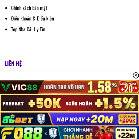
Chính sách bảo mật
Toàn trận-Cược chấp
Toàn trận--tài/Xỉu
Toàn trận-1x2
0.83
3
O
0.9
Chủ
Khách
Hòa
Điều khoản & Điều kiện
4.5
3.8
1.75
-0.75
0.98
U
0.9
Top Nhà Cái Uy Tín
Toàn trận cược Châu Á khác
7
kèo
LIÊN HỆ
SĐT
Email:
Địa chỉ
Copyright 2026 ©
keotructuyen