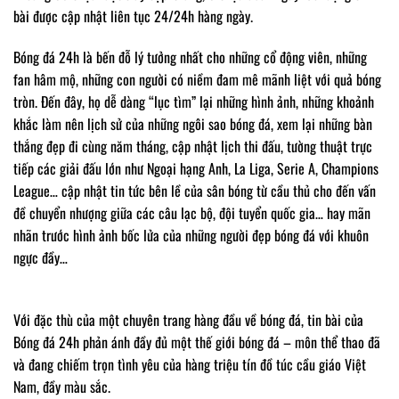
bài được cập nhật liên tục 24/24h hàng ngày.
Live
5
-
2
18:00
Bóng đá 24h là bến đỗ lý tưởng nhất cho những cổ động viên, những
-
Jong AZ Alkmaar
FC Eindhoven
fan hâm mộ, những con người có niềm đam mê mãnh liệt với quả bóng
tròn. Đến đây, họ dễ dàng “lục tìm” lại những hình ảnh, những khoảnh
Toàn trận-Cược chấp
Toàn trận--tài/Xỉu
Toàn trận-1x2
khắc làm nên lịch sử của những ngôi sao bóng đá, xem lại những bàn
0.83
3.25
O
0.85
Chủ
Khách
Hòa
2.1
3.75
3.2
0.25
0.98
U
0.95
thắng đẹp đi cùng năm tháng, cập nhật lịch thi đấu, tường thuật trực
tiếp các giải đấu lớn như Ngoại hạng Anh, La Liga, Serie A, Champions
Toàn trận cược Châu Á khác
7
kèo
Live
League… cập nhật tin tức bên lề của sân bóng từ cầu thủ cho đến vấn
5
-
2
18:00
đề chuyển nhượng giữa các câu lạc bộ, đội tuyển quốc gia… hay mãn
-
Jong PSV Eindhoven
Volendam
nhãn trước hình ảnh bốc lửa của những người đẹp bóng đá với khuôn
ngực đầy…
Toàn trận-Cược chấp
Toàn trận--tài/Xỉu
Toàn trận-1x2
0.85
3
O
0.95
Chủ
Khách
Hòa
3.6
3.7
1.95
-0.5
0.95
U
0.85
Với đặc thù của một chuyên trang hàng đầu về bóng đá, tin bài của
Toàn trận cược Châu Á khác
7
kèo
Bóng đá 24h phản ánh đầy đủ một thế giới bóng đá – môn thể thao đã
VĐQG NGA
và đang chiếm trọn tình yêu của hàng triệu tín đồ túc cầu giáo Việt
Nam, đầy màu sắc.
Live
5
-
2
16:30