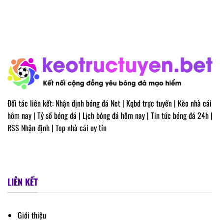
Toàn trận cược Châu Á khác
7
kèo
VĐQG TRUNG QUỐC
Live
5
-
2
HT
0
-
0
Thanh Đảo Jonoon
Shanghai Shenhua
Toàn trận-Cược chấp
Toàn trận--tài/Xỉu
Toàn trận-1x2
0.93
1.75
O
1
Chủ
Khách
Hòa
Đối tác liên kết: Nhận định bóng đá Net | Kqbd trực tuyến | Kèo nhà cái
4.75
3.2
1.9
-1
0.88
U
0.8
hôm nay | Tỷ số bóng đá | Lịch bóng đá hôm nay | Tin tức bóng đá 24h |
Toàn trận cược Châu Á khác
7
kèo
RSS Nhận định | Top nhà cái uy tín
Live
5
-
2
18
'
1
-
0
Dalian Chaoyue
Liaoning Tieren
Toàn trận-Cược chấp
Toàn trận--tài/Xỉu
Toàn trận-1x2
LIÊN KẾT
0.78
3.75
O
0.9
Chủ
Khách
Hòa
1.2
6.5
15
1
1.03
U
0.9
Toàn trận cược Châu Á khác
7
kèo
Giới thiệu