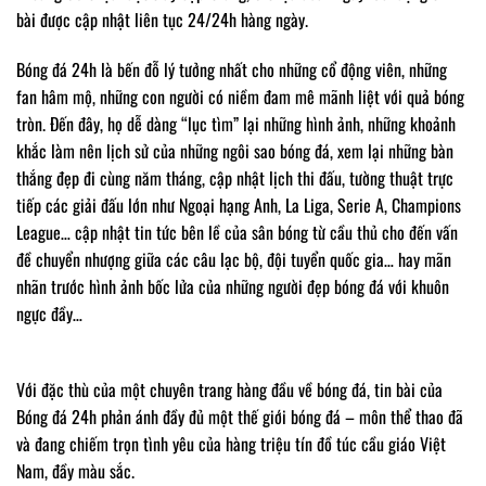
bài được cập nhật liên tục 24/24h hàng ngày.
Toàn trận-Cược chấp
Toàn trận--tài/Xỉu
Toàn trận-1x2
Bóng đá 24h là bến đỗ lý tưởng nhất cho những cổ động viên, những
0.98
1.25
O
0.95
Chủ
Khách
Hòa
3.6
2.5
2.62
-0.25
0.83
U
0.85
fan hâm mộ, những con người có niềm đam mê mãnh liệt với quả bóng
Toàn trận cược Châu Á khác
7
kèo
tròn. Đến đây, họ dễ dàng “lục tìm” lại những hình ảnh, những khoảnh
Live
5
-
2
khắc làm nên lịch sử của những ngôi sao bóng đá, xem lại những bàn
52
'
thắng đẹp đi cùng năm tháng, cập nhật lịch thi đấu, tường thuật trực
Jeonbuk Hyundai
0
-
1
Jeju United FC
tiếp các giải đấu lớn như Ngoại hạng Anh, La Liga, Serie A, Champions
Motors
League… cập nhật tin tức bên lề của sân bóng từ cầu thủ cho đến vấn
Toàn trận-Cược chấp
Toàn trận--tài/Xỉu
Toàn trận-1x2
đề chuyển nhượng giữa các câu lạc bộ, đội tuyển quốc gia… hay mãn
0.88
2.5
O
0.75
Chủ
Khách
Hòa
4.33
3.1
1.95
nhãn trước hình ảnh bốc lửa của những người đẹp bóng đá với khuôn
0.5
0.93
U
1.05
ngực đầy…
Toàn trận cược Châu Á khác
7
kèo
Live
5
-
2
HT
Với đặc thù của một chuyên trang hàng đầu về bóng đá, tin bài của
0
-
0
Pohang Steelers
Ulsan Hyundai
Bóng đá 24h phản ánh đầy đủ một thế giới bóng đá – môn thể thao đã
Toàn trận-Cược chấp
Toàn trận--tài/Xỉu
Toàn trận-1x2
và đang chiếm trọn tình yêu của hàng triệu tín đồ túc cầu giáo Việt
0.8
1.25
O
0.78
Chủ
Khách
Hòa
Nam, đầy màu sắc.
3.75
2.4
2.6
-0.5
1
U
1.03