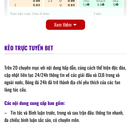
0.98
2.5
O
0.98
Chủ
Khách
Hòa
1.2
5.5
12
2
0.83
U
0.83
Toàn trận cược Châu Á khác
7
kèo
Live
5
-
2
HT
Xem thêm
Racing FC Union
3
-
0
Nữ SFK 2000 Sarajevo
Luxembourg (W)
KÈO TRỰC TUYẾN BET
Toàn trận-Cược chấp
Toàn trận--tài/Xỉu
Toàn trận-1x2
0.98
5
O
0.85
Chủ
Khách
Hòa
1.01
26
34
0.75
0.83
U
0.95
Trên 20 chuyên mục với nội dung hấp dẫn, cùng cách thể hiện độc đáo,
Toàn trận cược Châu Á khác
7
kèo
cập nhật liên tục 24/24h thông tin về các giải đấu và CLB trong và
Live
5
-
2
HT
ngoài nước, Bóng đá 24h đã trở thành địa chỉ yêu thích của các fan
1
-
0
Nữ Valerenga
Omonia Nicosia (W)
làng túc cầu.
Toàn trận-Cược chấp
Toàn trận--tài/Xỉu
Toàn trận-1x2
Các nội dung cung cấp bao gồm:
O
Chủ
Khách
Hòa
– Tin tức và Bình luận trước, trong và sau trận đấu; thông tin nhanh,
U
đa chiều; bình luận sắc sảo, có chuyên môn.
Toàn trận cược Châu Á khác
7
kèo