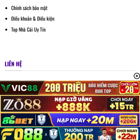
Chính sách bảo mật
Điều khoản & Điều kiện
Top Nhà Cái Uy Tín
LIÊN HỆ
SĐT
Email:
Địa chỉ
Copyright 2026 ©
keotructuyen