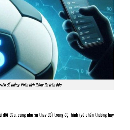
uyến dễ thắng: Phân tích thông tin trận đấu
ử đối đầu, cũng như sự thay đổi trong đội hình (về chấn thương hay