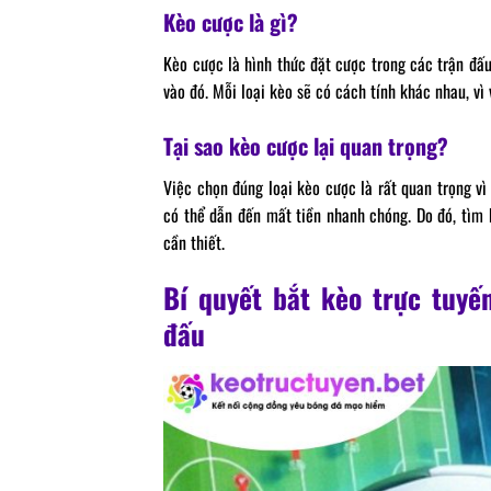
Kèo cược là gì?
Kèo cược là hình thức đặt cược trong các trận đấu
vào đó. Mỗi loại kèo sẽ có cách tính khác nhau, vì
Tại sao kèo cược lại quan trọng?
Việc chọn đúng loại kèo cược là rất quan trọng v
có thể dẫn đến mất tiền nhanh chóng. Do đó, tìm 
cần thiết.
Bí quyết bắt kèo trực tuyế
đấu