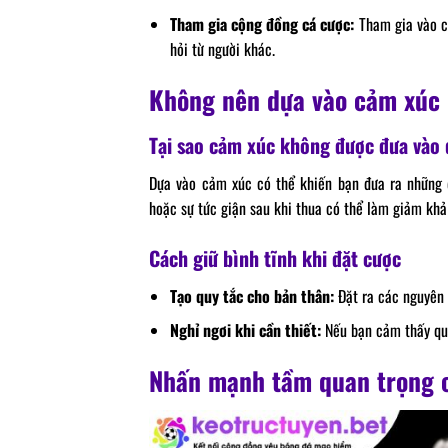
Tham gia cộng đồng cá cược:
Tham gia vào cá
hỏi từ người khác.
Không nên dựa vào cảm xúc
Tại sao cảm xúc không được đưa vào 
Dựa vào cảm xúc có thể khiến bạn đưa ra những q
hoặc sự tức giận sau khi thua có thể làm giảm kh
Cách giữ bình tĩnh khi đặt cược
Tạo quy tắc cho bản thân:
Đặt ra các nguyên 
Nghỉ ngơi khi cần thiết:
Nếu bạn cảm thấy quá
Nhấn mạnh tầm quan trọng c