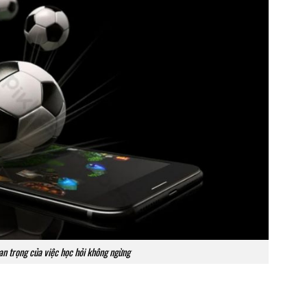
n trọng của việc học hỏi không ngừng