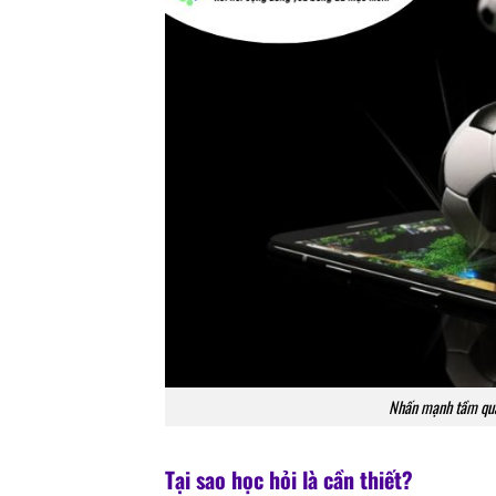
Nhấn mạnh tầm qua
Tại sao học hỏi là cần thiết?