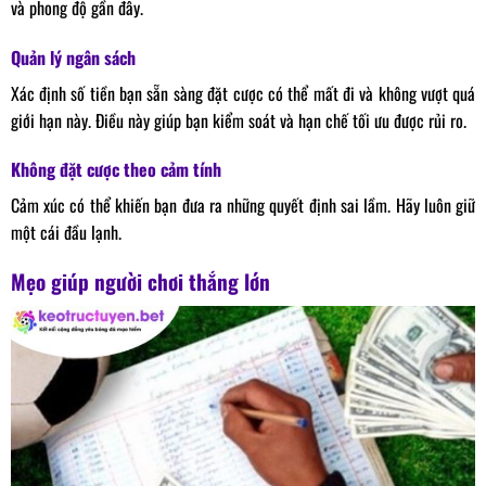
và phong độ gần đây.
Quản lý ngân sách
Xác định số tiền bạn sẵn sàng đặt cược có thể mất đi và không vượt quá
giới hạn này. Điều này giúp bạn kiểm soát và hạn chế tối ưu được rủi ro.
Không đặt cược theo cảm tính
Cảm xúc có thể khiến bạn đưa ra những quyết định sai lầm. Hãy luôn giữ
một cái đầu lạnh.
Mẹo giúp người chơi thắng lớn