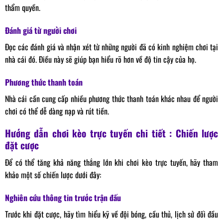
thẩm quyền.
Đánh giá từ người chơi
Đọc các đánh giá và nhận xét từ những người đã có kinh nghiệm chơi tại
nhà cái đó. Điều này sẽ giúp bạn hiểu rõ hơn về độ tin cậy của họ.
Phương thức thanh toán
Nhà cái cần cung cấp nhiều phương thức thanh toán khác nhau để người
chơi có thể dễ dàng nạp và rút tiền.
Hướng dẫn chơi kèo trực tuyến chi tiết : Chiến lược
đặt cược
Để có thể tăng khả năng thắng lớn khi chơi kèo trực tuyến, hãy tham
khảo một số chiến lược dưới đây:
Nghiên cứu thông tin trước trận đấu
Trước khi đặt cược, hãy tìm hiểu kỹ về đội bóng, cầu thủ, lịch sử đối đầu