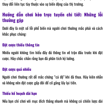
thay đổi liên tục tùy thuộc vào sự biến động của thị trường.
Hướng dẫn chơi kèo trực tuyến chi tiết: Những lỗi
thường gặp
Dưới đây là một số lỗi phổ biến mà người chơi thường mắc phải và cách
khắc phục chúng:
Đặt cược thiếu thông tin
Nhiều người không tìm hiểu đầy đủ thông tin về trận đấu trước khi đặt
cược. Hãy chắc chắn rằng bạn đã phân tích kỹ lưỡng.
Đặt cược quá nhiều
Người chơi thường rất dễ mắc chứng “cá độ” khi đã thua. Hãy kiên nhẫn
và không nên đặt cược gấp đôi để cố gắng lấy lại tiền.
Thiếu kế hoạch dài hạn
Nếu bạn chỉ chơi với mục đích thắng nhanh mà không có chiến lược dài