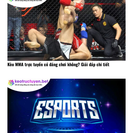
Kèo MMA trực tuyến có đáng chơi không? Giải đáp chi tiết