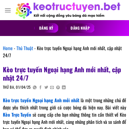
ĐĂNG KÝ
ĐĂNG NHẬP
Home
-
Thủ Thuật
-
Kèo trực tuyến Ngoại hạng Anh mới nhất, cập nhật
24/7
Kèo trực tuyến Ngoại hạng Anh mới nhất, cập
nhật 24/7
THỨ BA, 01/04/25
Kèo trực tuyến Ngoại hạng Anh mới nhất
là một trong những chủ đề
được yêu thích nhất trong giới cá cược bóng đá hiện nay. Bài viết này
Kèo Trực Tuyến
sẽ cung cấp cho bạn những thông tin cần thiết về Kèo
trực tuyến Ngoại hạng Anh mới nhất, cùng những phân tích và so sánh để