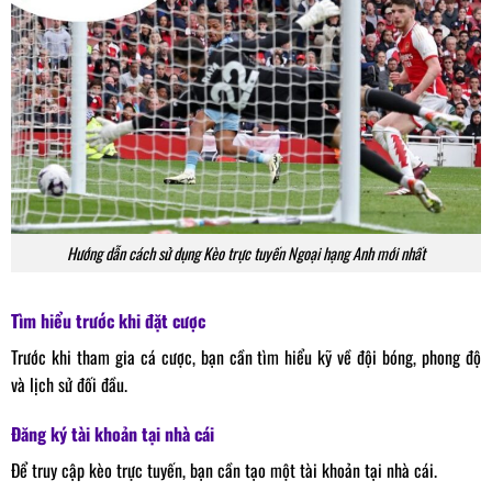
Hướng dẫn cách sử dụng Kèo trực tuyến Ngoại hạng Anh mới nhất
Tìm hiểu trước khi đặt cược
Trước khi tham gia cá cược, bạn cần tìm hiểu kỹ về đội bóng, phong độ
và lịch sử đối đầu.
Đăng ký tài khoản tại nhà cái
Để truy cập kèo trực tuyến, bạn cần tạo một tài khoản tại nhà cái.