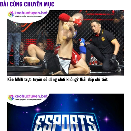
BÀI CÙNG CHUYÊN MỤC
Kèo MMA trực tuyến có đáng chơi không? Giải đáp chi tiết