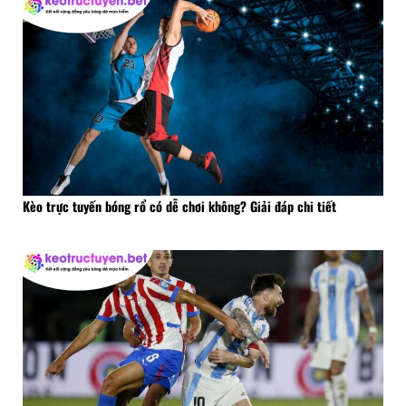
Kèo trực tuyến bóng rổ có dễ chơi không? Giải đáp chi tiết