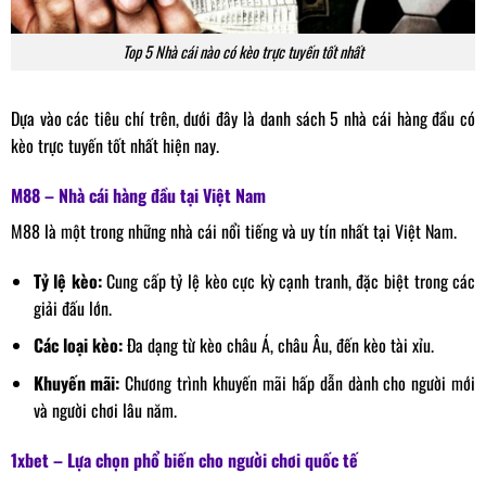
Top 5 Nhà cái nào có kèo trực tuyến tốt nhất
Dựa vào các tiêu chí trên, dưới đây là danh sách 5 nhà cái hàng đầu có
kèo trực tuyến tốt nhất hiện nay.
M88 – Nhà cái hàng đầu tại Việt Nam
M88 là một trong những nhà cái nổi tiếng và uy tín nhất tại Việt Nam.
Tỷ lệ kèo:
Cung cấp tỷ lệ kèo cực kỳ cạnh tranh, đặc biệt trong các
giải đấu lớn.
Các loại kèo:
Đa dạng từ kèo châu Á, châu Âu, đến kèo tài xỉu.
Khuyến mãi:
Chương trình khuyến mãi hấp dẫn dành cho người mới
và người chơi lâu năm.
1xbet – Lựa chọn phổ biến cho người chơi quốc tế