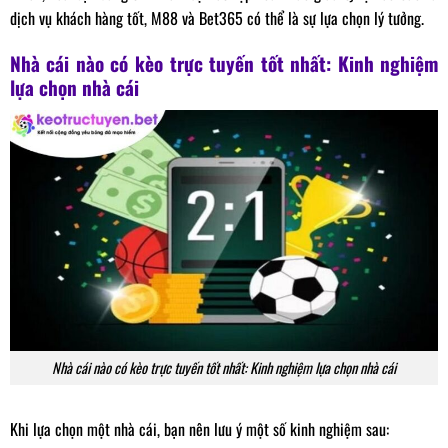
dịch vụ khách hàng tốt, M88 và Bet365 có thể là sự lựa chọn lý tưởng.
Nhà cái nào có kèo trực tuyến tốt nhất: Kinh nghiệm
lựa chọn nhà cái
Nhà cái nào có kèo trực tuyến tốt nhất: Kinh nghiệm lựa chọn nhà cái
Khi lựa chọn một nhà cái, bạn nên lưu ý một số kinh nghiệm sau: