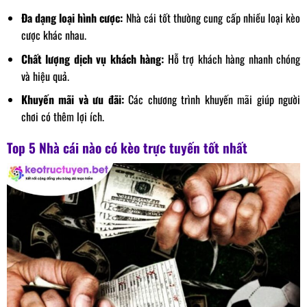
Đa dạng loại hình cược:
Nhà cái tốt thường cung cấp nhiều loại kèo
cược khác nhau.
Chất lượng dịch vụ khách hàng:
Hỗ trợ khách hàng nhanh chóng
và hiệu quả.
Khuyến mãi và ưu đãi:
Các chương trình khuyến mãi giúp người
chơi có thêm lợi ích.
Top 5 Nhà cái nào có kèo trực tuyến tốt nhất