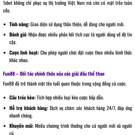
1xbet không chỉ phục vụ thị trường Việt Nam mà còn có mặt trên toàn
cầu.
Tính năng:
Giao diện sử dụng thân thiện, dễ dàng cho người mới.
Đánh giá:
Nhận được nhiều phản hồi tích cực từ người dùng về độ tin
cậy.
Cược linh hoạt:
Cho phép người chơi đặt cược theo nhiều hình thức
khác nhau.
Fun88 – Đối tác chính thức của các giải đấu thể thao
Fun88 đã trở thành một tên tuổi quen thuộc trong cộng đồng cá cược.
Cấu trúc kèo:
Tích hợp nhiều loại kèo cược hấp dẫn.
Hỗ trợ khách hàng:
Dịch vụ chăm sóc khách hàng 24/7, đáp ứng
nhanh chóng.
Khuyến mãi:
Nhiều chương trình thưởng cho cả người mới và người
cũ.