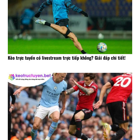
Kèo trực tuyến có livestream trực tiếp không? Giải đáp chi tiết!