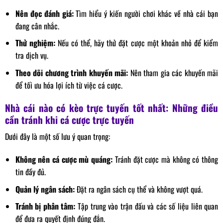
Nên đọc đánh giá:
Tìm hiểu ý kiến người chơi khác về nhà cái bạn
đang cân nhắc.
Thử nghiệm:
Nếu có thể, hãy thử đặt cược một khoản nhỏ để kiểm
tra dịch vụ.
Theo dõi chương trình khuyến mãi:
Nên tham gia các khuyến mãi
để tối ưu hóa lợi ích từ việc cá cược.
Nhà cái nào có kèo trực tuyến tốt nhất: Những điều
cần tránh khi cá cược trực tuyến
Dưới đây là một số lưu ý quan trọng:
Không nên cá cược mù quáng:
Tránh đặt cược mà không có thông
tin đầy đủ.
Quản lý ngân sách:
Đặt ra ngân sách cụ thể và không vượt quá.
Tránh bị phân tâm:
Tập trung vào trận đấu và các số liệu liên quan
để đưa ra quyết định đúng đắn.