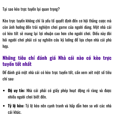
Tại sao kèo trực tuyến lại quan trọng?
Kèo trực tuyến không chỉ là yếu tố quyết định đến cơ hội thắng cược mà
còn ảnh hưởng đến trải nghiệm chơi game của người dùng. Một nhà cái
có kèo tốt sẽ mang lại lợi nhuận cao hơn cho người chơi. Điều này đòi
hỏi người chơi phải có sự nghiên cứu kỹ lưỡng để lựa chọn nhà cái phù
hợp.
Những tiêu chí đánh giá Nhà cái nào có kèo trực
tuyến tốt nhất
Để đánh giá một nhà cái có kèo trực tuyến tốt, cần xem xét một số tiêu
chí sau:
Độ uy tín:
Nhà cái phải có giấy phép hoạt động rõ ràng và được
nhiều người chơi biết đến.
Tỷ lệ kèo:
Tỷ lệ kèo nên cạnh tranh và hấp dẫn hơn so với các nhà
cái khác.