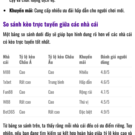
Khuyến mãi:
Cung cấp nhiều ưu đãi hấp dẫn cho người chơi mới.
So sánh kèo trực tuyến giữa các nhà cái
Một bảng so sánh dưới đây sẽ giúp bạn hình dung rõ hơn về các nhà cái
có kèo trực tuyến tốt nhất.
Nhà
Tỷ lệ kèo
Tỷ lệ kèo Châu
Khuyến
Đánh giá người
cái
Châu Á
Âu
mãi
dùng
M88
Cao
Cao
Nhiều
4.8/5
1xbet
Rất cao
Trung bình
Hấp dẫn
4.6/5
Fun88
Cao
Cao
Rộng rãi
4.7/5
W88
Rất cao
Cao
Thú vị
4.5/5
Bet365
Cao
Rất cao
Đặc biệt
4.9/5
Từ bảng so sánh trên, ta thấy rằng mỗi nhà cái đều có ưu điểm riêng. Tuy
nhiên, nếu bạn đang tìm kiếm sự kết hợp hoàn hảo giữa tỷ lệ kèo cao và