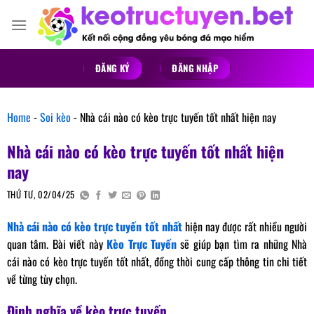
ĐĂNG KÝ
ĐĂNG NHẬP
Home
-
Soi kèo
-
Nhà cái nào có kèo trực tuyến tốt nhất hiện nay
Nhà cái nào có kèo trực tuyến tốt nhất hiện
nay
THỨ TƯ, 02/04/25
Nhà cái nào có kèo trực tuyến tốt nhất
hiện nay được rất nhiều người
quan tâm. Bài viết này
Kèo Trực Tuyến
sẽ giúp bạn tìm ra những Nhà
cái nào có kèo trực tuyến tốt nhất, đồng thời cung cấp thông tin chi tiết
về từng tùy chọn.
Định nghĩa về kèo trực tuyến